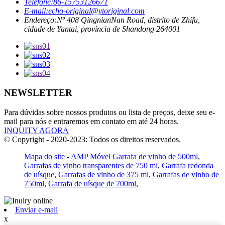
Telefone:
86-15753126671
E-mail:
echo-original@ytoriginal.com
Endereço:
Nº 408 QingnianNan Road, distrito de Zhifu,
cidade de Yantai, província de Shandong 264001
NEWSLETTER
Para dúvidas sobre nossos produtos ou lista de preços, deixe seu e-
mail para nós e entraremos em contato em até 24 horas.
INQUITY AGORA
© Copyright - 2020-2023: Todos os direitos reservados.
Mapa do site
-
AMP Móvel
Garrafa de vinho de 500ml
,
Garrafas de vinho transparentes de 750 ml
,
Garrafa redonda
de uísque
,
Garrafas de vinho de 375 ml
,
Garrafas de vinho de
750ml
,
Garrafa de uísque de 700ml
,
Enviar e-mail
x