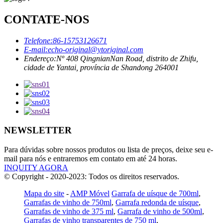
CONTATE-NOS
Telefone:
86-15753126671
E-mail:
echo-original@ytoriginal.com
Endereço:
Nº 408 QingnianNan Road, distrito de Zhifu,
cidade de Yantai, província de Shandong 264001
NEWSLETTER
Para dúvidas sobre nossos produtos ou lista de preços, deixe seu e-
mail para nós e entraremos em contato em até 24 horas.
INQUITY AGORA
© Copyright - 2020-2023: Todos os direitos reservados.
Mapa do site
-
AMP Móvel
Garrafa de uísque de 700ml
,
Garrafas de vinho de 750ml
,
Garrafa redonda de uísque
,
Garrafas de vinho de 375 ml
,
Garrafa de vinho de 500ml
,
Garrafas de vinho transparentes de 750 ml
,