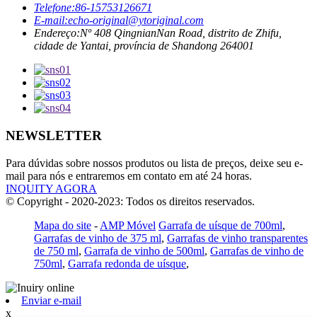
Telefone:
86-15753126671
E-mail:
echo-original@ytoriginal.com
Endereço:
Nº 408 QingnianNan Road, distrito de Zhifu,
cidade de Yantai, província de Shandong 264001
NEWSLETTER
Para dúvidas sobre nossos produtos ou lista de preços, deixe seu e-
mail para nós e entraremos em contato em até 24 horas.
INQUITY AGORA
© Copyright - 2020-2023: Todos os direitos reservados.
Mapa do site
-
AMP Móvel
Garrafa de uísque de 700ml
,
Garrafas de vinho de 375 ml
,
Garrafas de vinho transparentes
de 750 ml
,
Garrafa de vinho de 500ml
,
Garrafas de vinho de
750ml
,
Garrafa redonda de uísque
,
Enviar e-mail
x