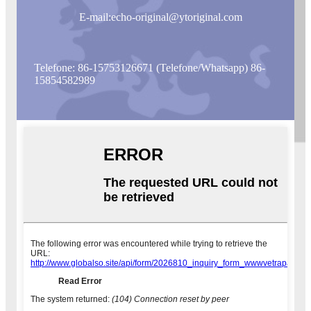
E-mail:
echo-original@ytoriginal.com
Telefone: 86-15753126671 (Telefone/Whatsapp) 86-
15854582989