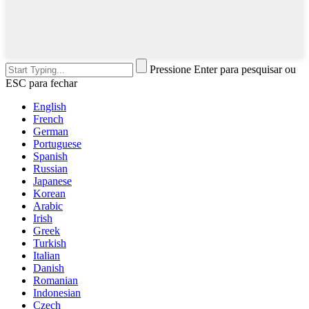
Pressione Enter para pesquisar ou
ESC para fechar
English
French
German
Portuguese
Spanish
Russian
Japanese
Korean
Arabic
Irish
Greek
Turkish
Italian
Danish
Romanian
Indonesian
Czech