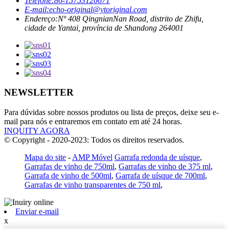
Telefone:
86-15753126671
E-mail:
echo-original@ytoriginal.com
Endereço:
Nº 408 QingnianNan Road, distrito de Zhifu,
cidade de Yantai, província de Shandong 264001
NEWSLETTER
Para dúvidas sobre nossos produtos ou lista de preços, deixe seu e-
mail para nós e entraremos em contato em até 24 horas.
INQUITY AGORA
© Copyright - 2020-2023: Todos os direitos reservados.
Mapa do site
-
AMP Móvel
Garrafa redonda de uísque
,
Garrafas de vinho de 750ml
,
Garrafas de vinho de 375 ml
,
Garrafa de vinho de 500ml
,
Garrafa de uísque de 700ml
,
Garrafas de vinho transparentes de 750 ml
,
Enviar e-mail
x